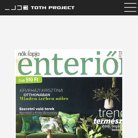
Internorm ablak
Csapat
Referenciáink
Média
Kapcsolat
HU
EN