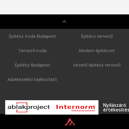
Projekt megtekintése
Építész Iroda Budapest
Építész tervező
Tervező iroda
Modern építészet
Építész Budapest
Vezető építész tervező
Adatkezelési tájékoztató
Nyílászáró
értékesíté