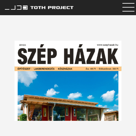
Internorm ablak
Csapat
Referenciáink
Média
Kapcsolat
HU
EN