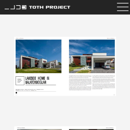
Internorm ablak
Csapat
Referenciáink
Média
Kapcsolat
HU
EN